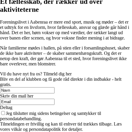
Et fællesskab, der rækker ud over
aktiviteterne
Foreningslivet i Aabenraa er mere end sport, musik og møder – det er
et udtryk for en livsform, hvor fællesskab, ansvar og glæde går hånd i
hånd. Det er her, børn vokser op med værdier, der rækker langt ud
over banen eller scenen, og hvor voksne finder mening i at bidrage.
Når familierne mødes i hallen, på stien eller i forsamlingshuset, skaber
de ikke bare aktiviteter – de skaber sammenhængskraft. Og det er
netop den kraft, der gør Aabenraa til et sted, hvor foreningslivet ikke
bare overlever, men blomstrer.
Vil du have nyt fra os? Tilmeld dig her
Bliv en del af klubben og få gode råd direkte i din indbakke - helt
gratis.
Skriv din mail her
Deltag
Jeg tilslutter mig sidens betingelser og samtykker til
persondatabehandling.
Tilmeldingen er frivillig og kan til enhver tid trækkes tilbage. Læs
vores vilkår og persondatapolitik for detaljer.