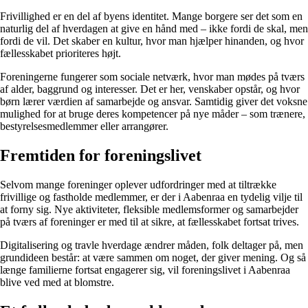
Frivillighed er en del af byens identitet. Mange borgere ser det som en
naturlig del af hverdagen at give en hånd med – ikke fordi de skal, men
fordi de vil. Det skaber en kultur, hvor man hjælper hinanden, og hvor
fællesskabet prioriteres højt.
Foreningerne fungerer som sociale netværk, hvor man mødes på tværs
af alder, baggrund og interesser. Det er her, venskaber opstår, og hvor
børn lærer værdien af samarbejde og ansvar. Samtidig giver det voksne
mulighed for at bruge deres kompetencer på nye måder – som trænere,
bestyrelsesmedlemmer eller arrangører.
Fremtiden for foreningslivet
Selvom mange foreninger oplever udfordringer med at tiltrække
frivillige og fastholde medlemmer, er der i Aabenraa en tydelig vilje til
at forny sig. Nye aktiviteter, fleksible medlemsformer og samarbejder
på tværs af foreninger er med til at sikre, at fællesskabet fortsat trives.
Digitalisering og travle hverdage ændrer måden, folk deltager på, men
grundideen består: at være sammen om noget, der giver mening. Og så
længe familierne fortsat engagerer sig, vil foreningslivet i Aabenraa
blive ved med at blomstre.