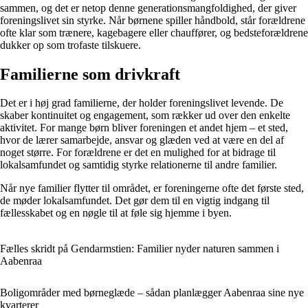
sammen, og det er netop denne generationsmangfoldighed, der giver
foreningslivet sin styrke. Når børnene spiller håndbold, står forældrene
ofte klar som trænere, kagebagere eller chauffører, og bedsteforældrene
dukker op som trofaste tilskuere.
Familierne som drivkraft
Det er i høj grad familierne, der holder foreningslivet levende. De
skaber kontinuitet og engagement, som rækker ud over den enkelte
aktivitet. For mange børn bliver foreningen et andet hjem – et sted,
hvor de lærer samarbejde, ansvar og glæden ved at være en del af
noget større. For forældrene er det en mulighed for at bidrage til
lokalsamfundet og samtidig styrke relationerne til andre familier.
Når nye familier flytter til området, er foreningerne ofte det første sted,
de møder lokalsamfundet. Det gør dem til en vigtig indgang til
fællesskabet og en nøgle til at føle sig hjemme i byen.
Fælles skridt på Gendarmstien: Familier nyder naturen sammen i
Aabenraa
Boligområder med børneglæde – sådan planlægger Aabenraa sine nye
kvarterer