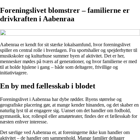
Foreningslivet blomstrer – familierne er
drivkraften i Aabenraa
Aabenraa er kendt for sit stærke lokalsamfund, hvor foreningslivet
spiller en central rolle i hverdagen. Fra sportshaller og spejderhytter til
musikskoler og kulturhuse summer byen af aktivitet. Det er her,
mennesker mødes på tværs af generationer, og hvor familierne er med
til at holde hjulene i gang – både som deltagere, frivillige og
initiativtagere.
En by med fællesskab i blodet
Foreningslivet i Aabenraa har dybe rødder. Byens størrelse og
geografiske placering gør, at mange kender hinanden, og det skaber en
naturlig lyst til at engagere sig. Uanset om det handler om fodbold,
gymnastik, kor, rollespil eller amatørteater, findes der et fællesskab for
næsten enhver interesse.
Det særlige ved Aabenraa er, at foreningerne ikke kun handler om
aktivitet – de handler om sammenhold. Mange familier deltager