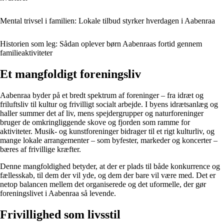
Mental trivsel i familien: Lokale tilbud styrker hverdagen i Aabenraa
Historien som leg: Sådan oplever børn Aabenraas fortid gennem
familieaktiviteter
Et mangfoldigt foreningsliv
Aabenraa byder på et bredt spektrum af foreninger – fra idræt og
friluftsliv til kultur og frivilligt socialt arbejde. I byens idrætsanlæg og
haller summer det af liv, mens spejdergrupper og naturforeninger
bruger de omkringliggende skove og fjorden som ramme for
aktiviteter. Musik- og kunstforeninger bidrager til et rigt kulturliv, og
mange lokale arrangementer – som byfester, markeder og koncerter –
bæres af frivillige kræfter.
Denne mangfoldighed betyder, at der er plads til både konkurrence og
fællesskab, til dem der vil yde, og dem der bare vil være med. Det er
netop balancen mellem det organiserede og det uformelle, der gør
foreningslivet i Aabenraa så levende.
Frivillighed som livsstil