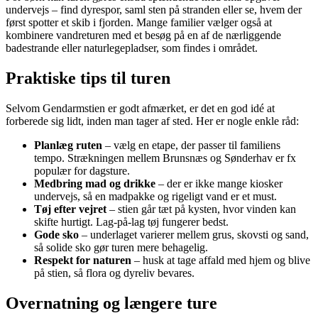
undervejs – find dyrespor, saml sten på stranden eller se, hvem der
først spotter et skib i fjorden. Mange familier vælger også at
kombinere vandreturen med et besøg på en af de nærliggende
badestrande eller naturlegepladser, som findes i området.
Praktiske tips til turen
Selvom Gendarmstien er godt afmærket, er det en god idé at
forberede sig lidt, inden man tager af sted. Her er nogle enkle råd:
Planlæg ruten
– vælg en etape, der passer til familiens
tempo. Strækningen mellem Brunsnæs og Sønderhav er fx
populær for dagsture.
Medbring mad og drikke
– der er ikke mange kiosker
undervejs, så en madpakke og rigeligt vand er et must.
Tøj efter vejret
– stien går tæt på kysten, hvor vinden kan
skifte hurtigt. Lag-på-lag tøj fungerer bedst.
Gode sko
– underlaget varierer mellem grus, skovsti og sand,
så solide sko gør turen mere behagelig.
Respekt for naturen
– husk at tage affald med hjem og blive
på stien, så flora og dyreliv bevares.
Overnatning og længere ture