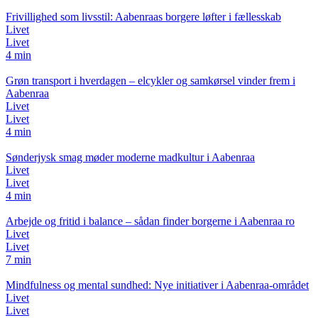
Frivillighed som livsstil: Aabenraas borgere løfter i fællesskab
Livet
Livet
4 min
Grøn transport i hverdagen – elcykler og samkørsel vinder frem i
Aabenraa
Livet
Livet
4 min
Sønderjysk smag møder moderne madkultur i Aabenraa
Livet
Livet
4 min
Arbejde og fritid i balance – sådan finder borgerne i Aabenraa ro
Livet
Livet
7 min
Mindfulness og mental sundhed: Nye initiativer i Aabenraa-området
Livet
Livet