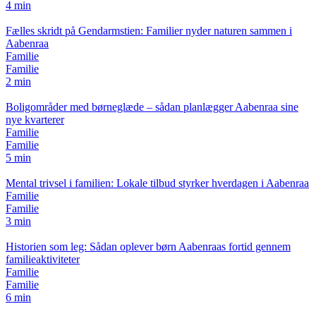
4 min
Fælles skridt på Gendarmstien: Familier nyder naturen sammen i
Aabenraa
Familie
Familie
2 min
Boligområder med børneglæde – sådan planlægger Aabenraa sine
nye kvarterer
Familie
Familie
5 min
Mental trivsel i familien: Lokale tilbud styrker hverdagen i Aabenraa
Familie
Familie
3 min
Historien som leg: Sådan oplever børn Aabenraas fortid gennem
familieaktiviteter
Familie
Familie
6 min