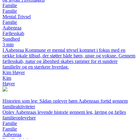
Familie
Familie
Mental Trivsel
Familie
Aabenraa
Fællesskab
Sundhed
3 min
I Aabenraa Kommune er mental trivsel kommet i fokus med en
række lokale tilbud, der støtter både børn, unge og voksne. Gennem
fællesskab, natur og åbenhed skabes rammer for et sundere
familieliv og en stærkere hverdag.
Kim Høyer
Kim
Høyer
Historien som leg: Sådan oplever børn Aabenraas fortid gennem
familieaktiviteter
Oplev Aabenraas levende historie gennem leg, læring og fælles
familieoplevelser
Familie
Familie
Aabenraa