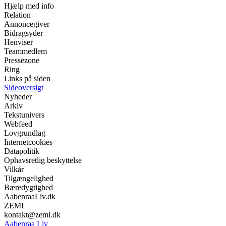
Hjælp med info
Relation
Annoncegiver
Bidragsyder
Henviser
Teammedlem
Pressezone
Ring
Links på siden
Sideoversigt
Nyheder
Arkiv
Tekstunivers
Webfeed
Lovgrundlag
Internetcookies
Datapolitik
Ophavsretlig beskyttelse
Vilkår
Tilgængelighed
Bæredygtighed
AabenraaLiv.dk
ZEMI
kontakt@zemi.dk
Aabenraa Liv