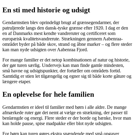
En sti med historie og udsigt
Gendarmstien blev oprindeligt brugt af grænsegendarmer, der
patruljerede langs den dansk-tyske grænse efter 1920. I dag er den
en af Danmarks mest kendte vandreruter og certificeret som
europæisk kvalitetsvandrerute. Strækningen gennem Aabenraa-
området byder på både skov, strand og åbne marker – og flere steder
kan man nyde udsigten over Aabenraa Fjord.
For mange familier er det netop kombinationen af natur og historie,
der gør turen særlig. Undervejs kan man finde gamle mindesten,
små havne og udsigtspunkter, der fortæller om områdets fortid.
Samtidig er stien let tilgængelig og egner sig til både korte gåture og
længere etaper.
En oplevelse for hele familien
Gendarmstien er ideel til familier med børn i alle aldre. De mange
afmærkede ruter gør det nemt at vælge en strækning, der passer til
benlængde og energi. Flere steder er der borde og bænke, hvor man
kan holde pause, spise madpakke eller blot nyde udsigten.
For børn kan turen gøres ekstra spændende med små opgaver