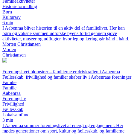
Familieaktiviteter
Historieformidling
Børn
Kulturarv
6 min
I Aabenraa bliver historien til en aktiv del af familielivet. Her kan
børn og voksne sammen udforske byens fortid gennem sjove
aktiviteter, museer og udflugter, hvor leg og læring går hånd i hånd.
Morten Christiansen
Morten
Christiansen
Foreningslivet blomstrer – familierne er drivkraften i Aabenraa
Fællesskab, frivillighed og familier skaber liv i Aabenraas foreninger
Familie
Familie
Aabenraa
Foreningsliv
Frivillighed
Fællesskab
Lokalsamfund
3 min
I Aabenraa summer foreningslivet af energi og engagement. Her
mødes generationer om sport, kultur og fællesskab, og familierne