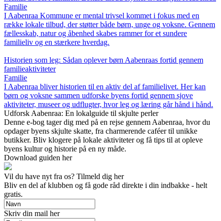
Familie
I Aabenraa Kommune er mental trivsel kommet i fokus med en
række lokale tilbud, der støtter både børn, unge og voksne. Gennem
fællesskab, natur og åbenhed skabes rammer for et sundere
familieliv og en stærkere hverdag.
Historien som leg: Sådan oplever børn Aabenraas fortid gennem
familieaktiviteter
Familie
I Aabenraa bliver historien til en aktiv del af familielivet. Her kan
børn og voksne sammen udforske byens fortid gennem sjove
aktiviteter, museer og udflugter, hvor leg og læring går hånd i hånd.
Udforsk Aabenraa: En lokalguide til skjulte perler
Denne e-bog tager dig med på en rejse gennem Aabenraa, hvor du
opdager byens skjulte skatte, fra charmerende caféer til unikke
butikker. Bliv klogere på lokale aktiviteter og få tips til at opleve
byens kultur og historie på en ny måde.
Download guiden her
Vil du have nyt fra os? Tilmeld dig her
Bliv en del af klubben og få gode råd direkte i din indbakke - helt
gratis.
Skriv din mail her