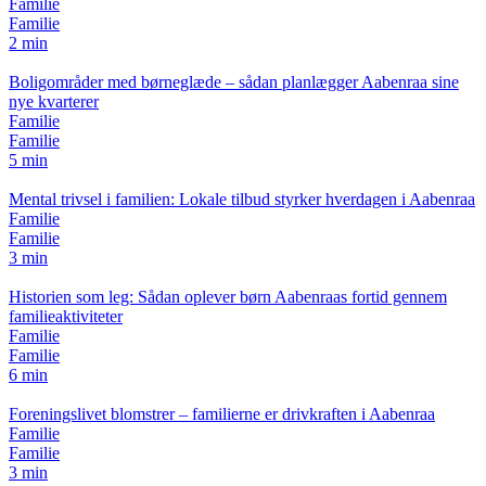
Familie
Familie
2 min
Boligområder med børneglæde – sådan planlægger Aabenraa sine
nye kvarterer
Familie
Familie
5 min
Mental trivsel i familien: Lokale tilbud styrker hverdagen i Aabenraa
Familie
Familie
3 min
Historien som leg: Sådan oplever børn Aabenraas fortid gennem
familieaktiviteter
Familie
Familie
6 min
Foreningslivet blomstrer – familierne er drivkraften i Aabenraa
Familie
Familie
3 min