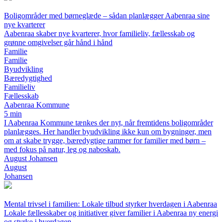
Boligområder med børneglæde – sådan planlægger Aabenraa sine
nye kvarterer
Aabenraa skaber nye kvarterer, hvor familieliv, fællesskab og
grønne omgivelser går hånd i hånd
Familie
Familie
Byudvikling
Bæredygtighed
Familieliv
Fællesskab
Aabenraa Kommune
5 min
I Aabenraa Kommune tænkes der nyt, når fremtidens boligområder
planlægges. Her handler byudvikling ikke kun om bygninger, men
om at skabe trygge, bæredygtige rammer for familier med børn –
med fokus på natur, leg og naboskab.
August Johansen
August
Johansen
Mental trivsel i familien: Lokale tilbud styrker hverdagen i Aabenraa
Lokale fællesskaber og initiativer giver familier i Aabenraa ny energi
og styrke i hverdagen