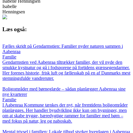
Isabelle Henningsen
Isabelle
Henningsen
Læs også:
Fælles skridt på Gendarmstien: Familier nyder naturen sammen i
Aabenraa
Familie
Gendarmstien ved Aabenraa tiltrækker familier, der vil nyde den
smukke kystnatur og gå i fodsporene på fortidens grænsegendarmer.
Her forenes historie, frisk luft og fællesskab på en af Danmarks mest
stemningsfulde vandreruter.
Boligområder med børneglæde – sådan planlægger Aabenraa sine
nye kvarterer
Familie
I Aabenraa Kommune tænkes der nyt, når fremtidens boligområder
planlægges. Her handler byudvikling ikke kun om bygninger, men
om at skabe trygge, bæredygtige rammer for familier med børn –
med fokus på natur, leg og naboskab.
Mental trivsel i familien: Lokale tilbud styrker hverdagen i Aabenraa