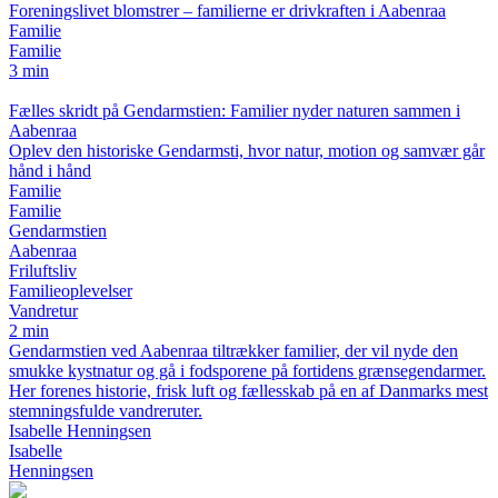
Foreningslivet blomstrer – familierne er drivkraften i Aabenraa
Familie
Familie
3 min
Fælles skridt på Gendarmstien: Familier nyder naturen sammen i
Aabenraa
Oplev den historiske Gendarmsti, hvor natur, motion og samvær går
hånd i hånd
Familie
Familie
Gendarmstien
Aabenraa
Friluftsliv
Familieoplevelser
Vandretur
2 min
Gendarmstien ved Aabenraa tiltrækker familier, der vil nyde den
smukke kystnatur og gå i fodsporene på fortidens grænsegendarmer.
Her forenes historie, frisk luft og fællesskab på en af Danmarks mest
stemningsfulde vandreruter.
Isabelle Henningsen
Isabelle
Henningsen