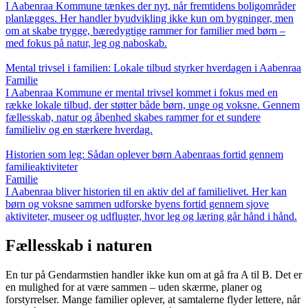
I Aabenraa Kommune tænkes der nyt, når fremtidens boligområder
planlægges. Her handler byudvikling ikke kun om bygninger, men
om at skabe trygge, bæredygtige rammer for familier med børn –
med fokus på natur, leg og naboskab.
Mental trivsel i familien: Lokale tilbud styrker hverdagen i Aabenraa
Familie
I Aabenraa Kommune er mental trivsel kommet i fokus med en
række lokale tilbud, der støtter både børn, unge og voksne. Gennem
fællesskab, natur og åbenhed skabes rammer for et sundere
familieliv og en stærkere hverdag.
Historien som leg: Sådan oplever børn Aabenraas fortid gennem
familieaktiviteter
Familie
I Aabenraa bliver historien til en aktiv del af familielivet. Her kan
børn og voksne sammen udforske byens fortid gennem sjove
aktiviteter, museer og udflugter, hvor leg og læring går hånd i hånd.
Fællesskab i naturen
En tur på Gendarmstien handler ikke kun om at gå fra A til B. Det er
en mulighed for at være sammen – uden skærme, planer og
forstyrrelser. Mange familier oplever, at samtalerne flyder lettere, når