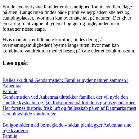
For de eventyrlystne familier er der mulighed for at tage flere dage
på stien. Langs ruten findes både primitive lejrpladser, shelters og
campingpladser, hvor man kan overnatte tæt på naturen. Det giver
en særlig ro at vågne til lyden af bølger og fugle, inden man
fortsætter næste etape.
Hvis man ønsker lidt mere komfort, findes der også
overnatningsmuligheder i byerne langs ruten, hvor man kan
kombinere vandreturen med et besøg på café eller et lokalt museum.
Læs også:
Fælles skridt på Gendarmstien: Familier nyder naturen sammen i
Aabenraa
Familie
Gendarmstien ved Aabenraa tiltrækker familier, der vil nyde den
smukke kystnatur og gå i fodsporene på fortidens grænsegendarmer.
Her forenes historie, frisk luft og fællesskab på en af Danmarks mest
stemningsfulde vandreruter.
Boligområder med børneglæde – sådan planlægger Aabenraa sine
nye kvarterer
Familie