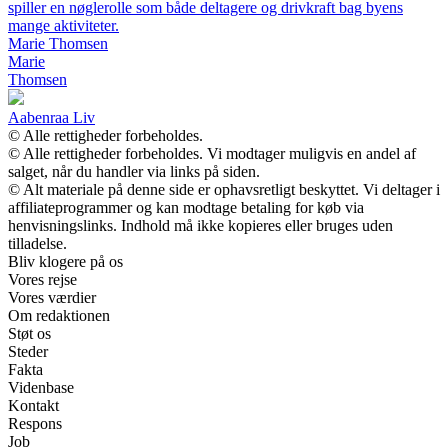
spiller en nøglerolle som både deltagere og drivkraft bag byens
mange aktiviteter.
Marie Thomsen
Marie
Thomsen
Aabenraa Liv
© Alle rettigheder forbeholdes.
© Alle rettigheder forbeholdes. Vi modtager muligvis en andel af
salget, når du handler via links på siden.
© Alt materiale på denne side er ophavsretligt beskyttet. Vi deltager i
affiliateprogrammer og kan modtage betaling for køb via
henvisningslinks. Indhold må ikke kopieres eller bruges uden
tilladelse.
Bliv klogere på os
Vores rejse
Vores værdier
Om redaktionen
Støt os
Steder
Fakta
Videnbase
Kontakt
Respons
Job